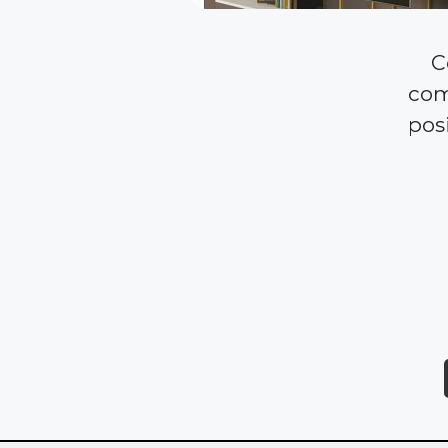
C
comp
posi