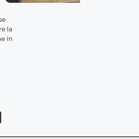
se
re la
he in